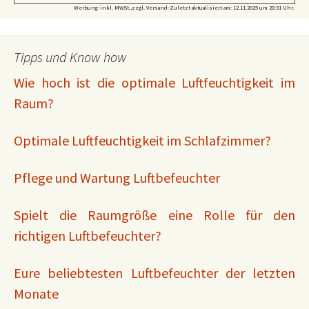
n
Werbung-inkl. MWSt.,zzgl. Versand-Zuletzt aktualisiert am: 12.11.2025 um 20:31 Uhr.
t
.
o
Tipps und Know how
n
Wie hoch ist die optimale Luftfeuchtigkeit im
l
Raum?
i
n
e
Optimale Luftfeuchtigkeit im Schlafzimmer?
S
o
Pflege und Wartung Luftbefeuchter
m
e
Spielt die Raumgröße eine Rolle für den
p
richtigen Luftbefeuchter?
a
t
i
Eure beliebtesten Luftbefeuchter der letzten
e
Monate
n