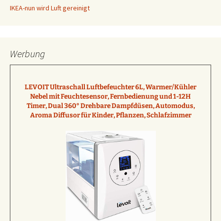
IKEA-nun wird Luft gereinigt
v
e
r
f
Werbung
r
o
m
LEVOIT Ultraschall Luftbefeuchter 6L, Warmer/Kühler
a
Nebel mit Feuchtesensor, Fernbedienung und 1-12H
m
Timer, Dual 360° Drehbare Dampfdüsen, Automodus,
Aroma Diffusor für Kinder, Pflanzen, Schlafzimmer
e
d
i
c
a
l
c
h
o