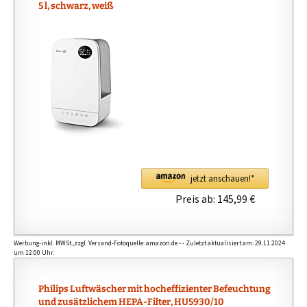
n
5 l, schwarz, weiß
d
e
d
E
U
s
y
m
p
t
jetzt anschauen!*
o
Preis ab:
145,99 €
m
s
o
Werbung-inkl. MWSt.,zzgl. Versand-Fotoquelle: amazon.de - - Zuletzt aktualisiert am: 29.11.2024
f
um 12:00 Uhr.
c
i
Philips Luftwäscher mit hocheffizienter Befeuchtung
t
und zusätzlichem HEPA-Filter, HU5930/10