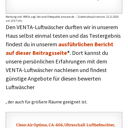
Werbung-inkl. MWSt.,zzgl. Versand-Fotoquelle: amazon.de - - Zuletzt aktualisiert am: 12.11.2025
um 13:57 Uhr.
Den VENTA-Luftwäscher durften wir in unserem
Haus selbst einmal testen und das Testergebnis
findest du in unserem
ausführlichen Bericht
auf dieser Beitragsseite
*
. Dort kannst du
unsere persönlichen Erfahrungen mit dem
VENTA-Luftwäscher nachlesen und findest
günstige Angebote für diesen bewerten
Luftwäscher
W
, der auch für größere Räume geeignet ist.
e
f
u
Clean Air Optima, CA-606, Ultraschall-Luftbefeuchter,