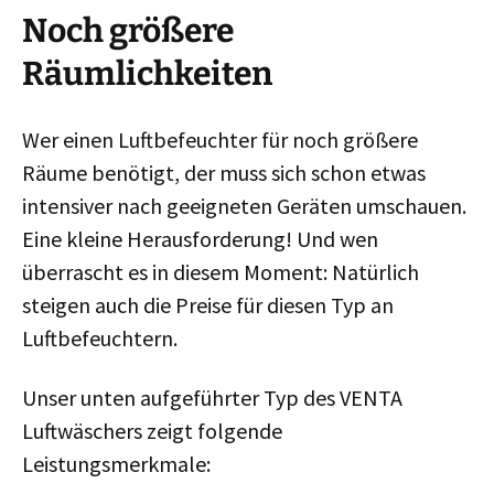
s
Noch größere
a
r
Räumlichkeiten
e
e
n
Wer einen Luftbefeuchter für noch größere
c
Räume benötigt, der muss sich schon etwas
o
intensiver nach geeigneten Geräten umschauen.
u
Eine kleine Herausforderung! Und wen
r
a
überrascht es in diesem Moment: Natürlich
g
steigen auch die Preise für diesen Typ an
e
Luftbefeuchtern.
d
t
Unser unten aufgeführter Typ des VENTA
o
s
Luftwäschers zeigt folgende
e
Leistungsmerkmale:
l