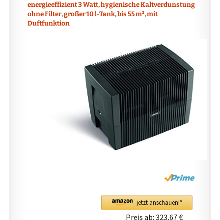
energieeffizient 3 Watt, hygienische Kaltverdunstung
ohne Filter, großer 10 l-Tank, bis 55 m², mit
Duftfunktion
jetzt anschauen!*
Preis ab:
323,67 €