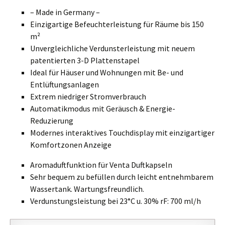
l
– Made in Germany –
a
Einzigartige Befeuchterleistung für Räume bis 150
n
m²
a
Unvergleichliche Verdunsterleistung mit neuem
l
patentierten 3-D Plattenstapel
y
Ideal für Häuser und Wohnungen mit Be- und
s
Entlüftungsanlagen
i
Extrem niedriger Stromverbrauch
s
Automatikmodus mit Geräusch & Energie-
b
Reduzierung
y
Modernes interaktives Touchdisplay mit einzigartiger
i
Komfortzonen Anzeige
n
c
Aromaduftfunktion für Venta Duftkapseln
l
Sehr bequem zu befüllen durch leicht entnehmbarem
u
Wassertank. Wartungsfreundlich.
d
Verdunstungsleistung bei 23°C u. 30% rF: 700 ml/h
i
n