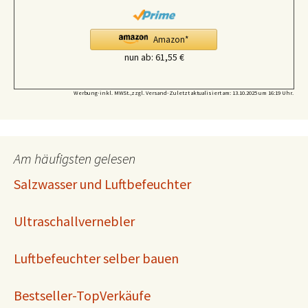
i
c
e
Amazon*
.
nun ab:
61,55 €
Werbung-inkl. MWSt.,zzgl. Versand-Zuletzt aktualisiert am: 13.10.2025 um 16:19 Uhr.
Am häufigsten gelesen
Salzwasser und Luftbefeuchter
Ultraschallvernebler
Luftbefeuchter selber bauen
Bestseller-TopVerkäufe