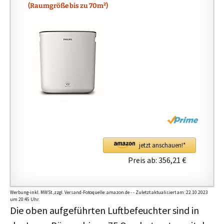
i
(Raumgröße bis zu 70m²)
z
e
n
s
t
r
i
g
g
e
r
jetzt anschauen!*
i
Preis ab:
356,21 €
n
g
t
Werbung-inkl. MWSt.,zzgl. Versand-Fotoquelle: amazon.de - - Zuletzt aktualisiert am: 22.10.2023
o
um 20:45 Uhr.
Die oben aufgeführten Luftbefeuchter sind in
c
o