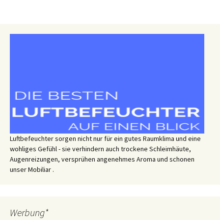
m
f
r
o
m
r
e
q
u
i
r
i
Luftbefeuchter sorgen nicht nur für ein gutes Raumklima und eine
n
wohliges Gefühl - sie verhindern auch trockene Schleimhäute,
g
Augenreizungen, versprühen angenehmes Aroma und schonen
unser Mobiliar .
.
h
t
t
Werbung*
p