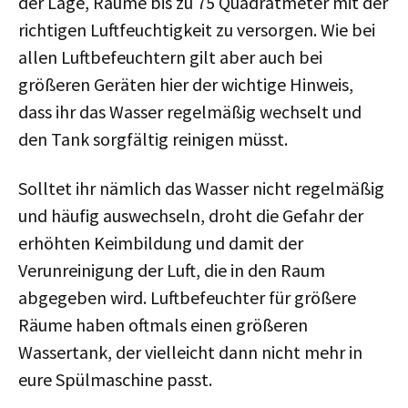
der Lage, Räume bis zu 75 Quadratmeter mit der
m
richtigen Luftfeuchtigkeit zu versorgen. Wie bei
p
allen Luftbefeuchtern gilt aber auch bei
l
größeren Geräten hier der wichtige Hinweis,
e
t
dass ihr das Wasser regelmäßig wechselt und
e
den Tank sorgfältig reinigen müsst.
p
e
Solltet ihr nämlich das Wasser nicht regelmäßig
o
und häufig auswechseln, droht die Gefahr der
p
l
erhöhten Keimbildung und damit der
e
Verunreinigung der Luft, die in den Raum
.
abgegeben wird. Luftbefeuchter für größere
O
Räume haben oftmals einen größeren
t
h
Wassertank, der vielleicht dann nicht mehr in
e
eure Spülmaschine passt.
r