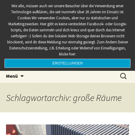
Tipps, Informationen, Ratgeber, Kaufen
Zum
Luftbefeuchter4you
Wie alle, müssen auch wir unsere Besucher über die Verwendung einer
Inhalt
Technologie aufklären, die seit nunmehr über 20 Jahren im Einsatz ist:
springen
Cookies Wir verwenden Cookies, aber nur zu statistischen und
Marketingzwecken. Hier gibt es keine versteckten Facebook- oder Google-
Scripts, die Daten sammeln und dich kreuz und quer durch das Internet
verfolgen! :-) Sofern du den lokalen Web-Storage deines Browsers nicht
blockierst, wird dir diese Meldung nur einmalig gezeigt. Zum Ändern Deiner
Datenschutzeinstellung, z.B. Erteilung oder Widerruf von Einwilligungen,
klicke hier:
EINSTELLUNGEN
Suchen
Menü
nach:
Schlagwortarchiv: große Räume