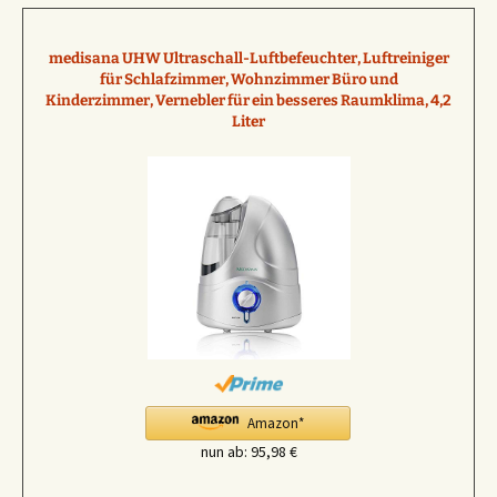
s
:
medisana UHW Ultraschall-Luftbefeuchter, Luftreiniger
/
für Schlafzimmer, Wohnzimmer Büro und
/
Kinderzimmer, Vernebler für ein besseres Raumklima, 4,2
Liter
o
n
l
i
n
e
m
e
d
i
k
a
Amazon*
m
nun ab:
95,98 €
e