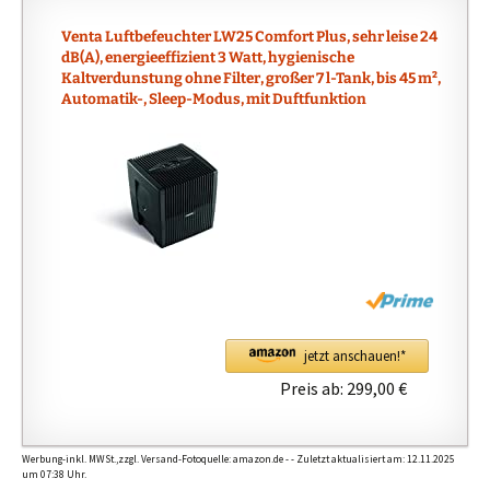
g
Venta Luftbefeuchter LW25 Comfort Plus, sehr leise 24
a
dB(A), energieeffizient 3 Watt, hygienische
n
Kaltverdunstung ohne Filter, großer 7 l-Tank, bis 45 m²,
t
Automatik-, Sleep-Modus, mit Duftfunktion
i
b
i
o
t
i
c
s
a
jetzt anschauen!*
s
Preis ab:
299,00 €
t
h
e
Werbung-inkl. MWSt.,zzgl. Versand-Fotoquelle: amazon.de - - Zuletzt aktualisiert am: 12.11.2025
y
um 07:38 Uhr.