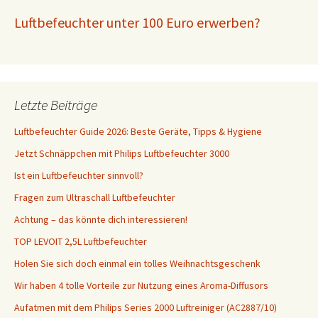
t
Luftbefeuchter unter 100 Euro erwerben?
s
h
e
l
p
Letzte Beiträge
b
r
Luftbefeuchter Guide 2026: Beste Geräte, Tipps & Hygiene
a
Jetzt Schnäppchen mit Philips Luftbefeuchter 3000
n
Ist ein Luftbefeuchter sinnvoll?
d
s
Fragen zum Ultraschall Luftbefeuchter
p
Achtung – das könnte dich interessieren!
l
TOP LEVOIT 2,5L Luftbefeuchter
a
c
Holen Sie sich doch einmal ein tolles Weihnachtsgeschenk
e
Wir haben 4 tolle Vorteile zur Nutzung eines Aroma-Diffusors
d
Aufatmen mit dem Philips Series 2000 Luftreiniger (AC2887/10)
o