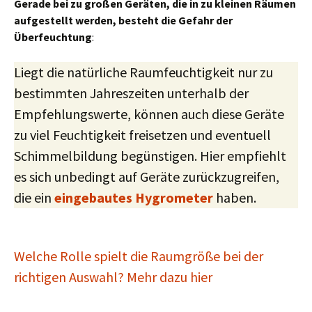
c
Gerade bei zu großen Geräten, die in zu kleinen Räumen
a
aufgestellt werden, besteht die Gefahr der
l
Überfeuchtung
:
l
o
Liegt die natürliche Raumfeuchtigkeit nur zu
r
bestimmten Jahreszeiten unterhalb der
r
Empfehlungswerte, können auch diese Geräte
e
zu viel Feuchtigkeit freisetzen und eventuell
g
u
Schimmelbildung begünstigen. Hier empfiehlt
l
es sich unbedingt auf Geräte zurückzugreifen,
a
die ein
eingebautes Hygrometer
haben.
t
i
n
g
Welche Rolle spielt die Raumgröße bei der
t
richtigen Auswahl? Mehr dazu hier
h
e